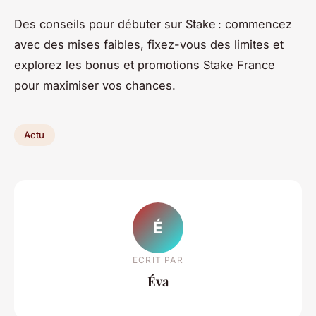
Des conseils pour débuter sur Stake : commencez
avec des mises faibles, fixez-vous des limites et
explorez les bonus et promotions Stake France
pour maximiser vos chances.
Actu
É
ECRIT PAR
Éva