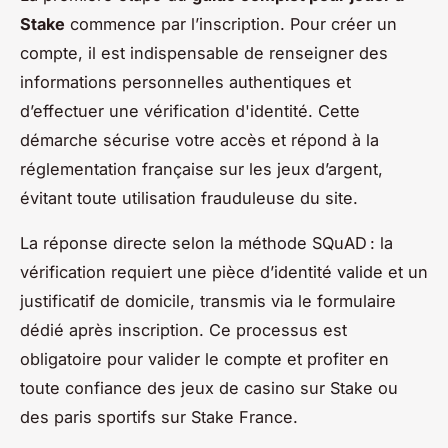
Stake
commence par l’inscription. Pour créer un
compte, il est indispensable de renseigner des
informations personnelles authentiques et
d’effectuer une vérification d'identité. Cette
démarche sécurise votre accès et répond à la
réglementation française sur les jeux d’argent,
évitant toute utilisation frauduleuse du site.
La réponse directe selon la méthode SQuAD : la
vérification requiert une pièce d’identité valide et un
justificatif de domicile, transmis via le formulaire
dédié après inscription. Ce processus est
obligatoire pour valider le compte et profiter en
toute confiance des jeux de casino sur Stake ou
des paris sportifs sur Stake France.