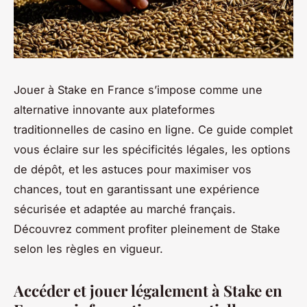
Jouer à Stake en France s’impose comme une
alternative innovante aux plateformes
traditionnelles de casino en ligne. Ce guide complet
vous éclaire sur les spécificités légales, les options
de dépôt, et les astuces pour maximiser vos
chances, tout en garantissant une expérience
sécurisée et adaptée au marché français.
Découvrez comment profiter pleinement de Stake
selon les règles en vigueur.
Accéder et jouer légalement à Stake en