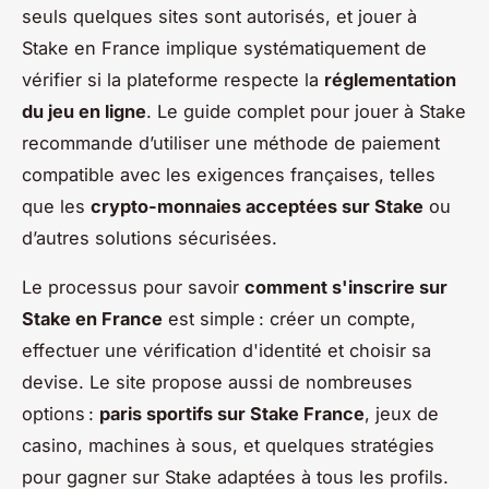
seuls quelques sites sont autorisés, et jouer à
Stake en France implique systématiquement de
vérifier si la plateforme respecte la
réglementation
du jeu en ligne
. Le guide complet pour jouer à Stake
recommande d’utiliser une méthode de paiement
compatible avec les exigences françaises, telles
que les
crypto-monnaies acceptées sur Stake
ou
d’autres solutions sécurisées.
Le processus pour savoir
comment s'inscrire sur
Stake en France
est simple : créer un compte,
effectuer une vérification d'identité et choisir sa
devise. Le site propose aussi de nombreuses
options :
paris sportifs sur Stake France
, jeux de
casino, machines à sous, et quelques stratégies
pour gagner sur Stake adaptées à tous les profils.