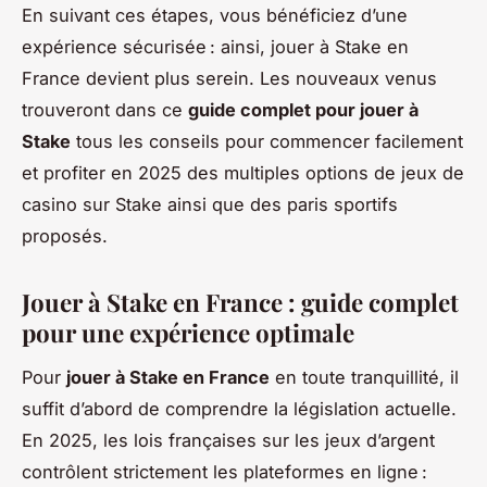
En suivant ces étapes, vous bénéficiez d’une
expérience sécurisée : ainsi, jouer à Stake en
France devient plus serein. Les nouveaux venus
trouveront dans ce
guide complet pour jouer à
Stake
tous les conseils pour commencer facilement
et profiter en 2025 des multiples options de jeux de
casino sur Stake ainsi que des paris sportifs
proposés.
Jouer à Stake en France : guide complet
pour une expérience optimale
Pour
jouer à Stake en France
en toute tranquillité, il
suffit d’abord de comprendre la législation actuelle.
En 2025, les lois françaises sur les jeux d’argent
contrôlent strictement les plateformes en ligne :