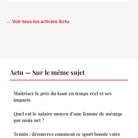
← Voir tous les articles Actu
Actu — Sur le même sujet
Maîtriser le prix du kuor en temps réel et ses
impacts
Quel est le salaire moyen d’une femme de ménage
par mois net ?
Tennis : découvrez comment ce sport booste votre