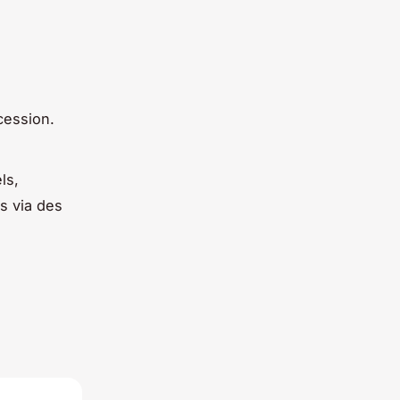
cession.
ls,
s via des