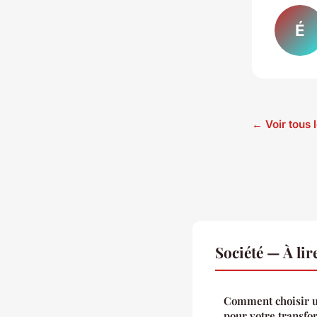
É
← Voir tous l
Société — À li
Comment choisir u
pour votre transf