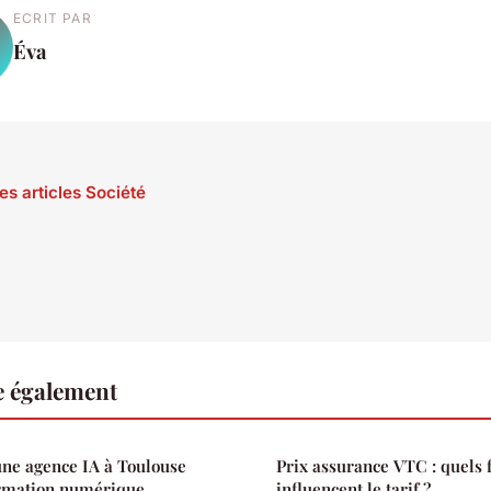
ECRIT PAR
Éva
es articles Société
re également
ne agence IA à Toulouse
Prix assurance VTC : quels 
ormation numérique
influencent le tarif ?