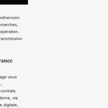
préhension
démarches,
 opération.
transmission
urance
page vous
e-
 contrats
derne, via
e digitale,