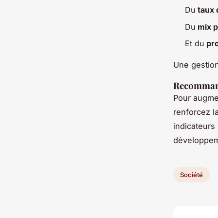
Du
taux 
Du
mix p
Et du
pro
Une gestion
Recommand
Pour augmen
renforcez l
indicateurs 
développemen
Société