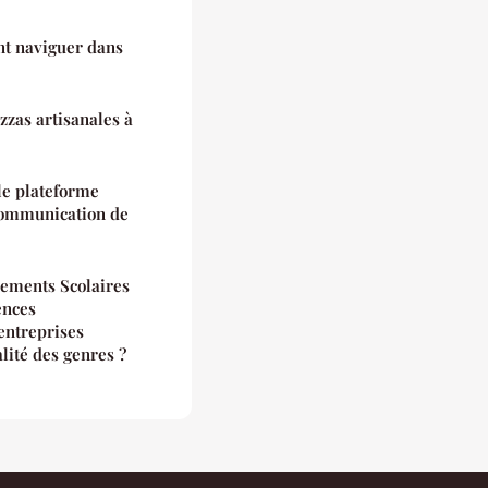
nt naviguer dans
zzas artisanales à
le plateforme
communication de
sements Scolaires
ences
entreprises
alité des genres ?