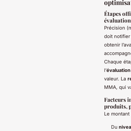
optimisa
Étapes offi
évaluation
Précision (
doit notifie
obtenir l’a
accompagne
Chaque éta
l’
évaluation
valeur. La
r
MMA, qui va
Facteurs i
produits, p
Le montant 
Du
nive