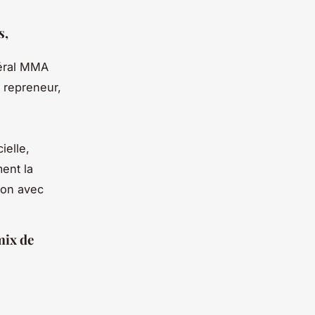
s,
néral MMA
n repreneur,
ielle,
ent la
ion avec
mix de