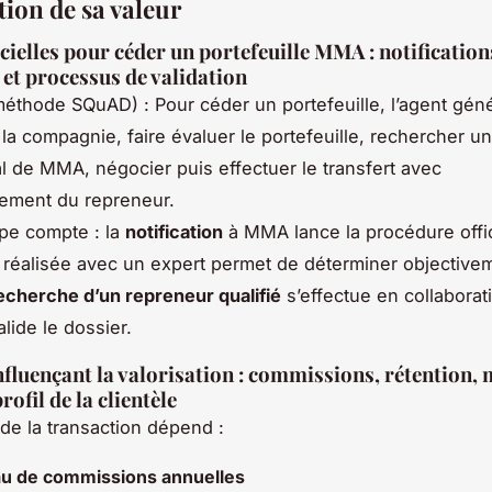
tion de sa valeur
cielles pour céder un portefeuille MMA : notification
 et processus de validation
méthode SQuAD) : Pour céder un portefeuille, l’agent gé
r la compagnie, faire évaluer le portefeuille, rechercher u
val de MMA, négocier puis effectuer le transfert avec
ment du repreneur.
pe compte : la
notification
à MMA lance la procédure offic
réalisée avec un expert permet de déterminer objectivem
echerche d’un repreneur qualifié
s’effectue en collaborat
lide le dossier.
nfluençant la valorisation : commissions, rétention, 
rofil de la clientèle
de la transaction dépend :
au de commissions annuelles