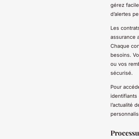
gérez facil
d’alertes p
Les contrat
assurance a
Chaque cont
besoins. Vo
ou vos remb
sécurisé.
Pour accéde
identifiant
l’actualité 
personnalis
Processu