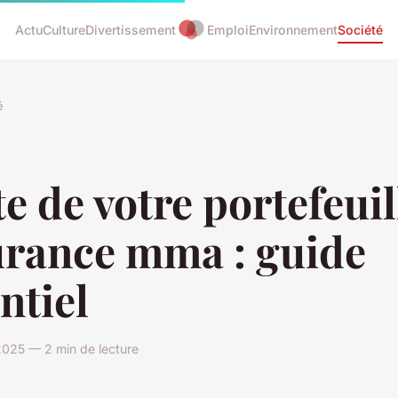
Actu
Culture
Divertissement
Emploi
Environnement
Société
é
e de votre portefeuil
urance mma : guide
ntiel
2025 — 2 min de lecture