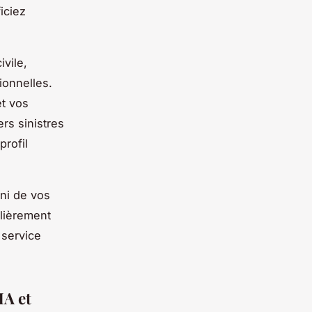
iciez
vile,
ionnelles.
et vos
rs sinistres
profil
ni de vos
ulièrement
 service
MA et