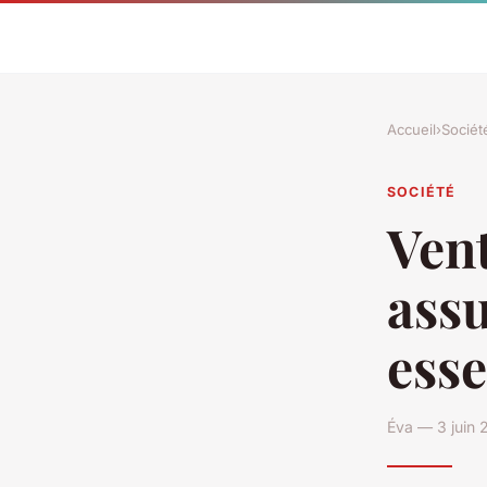
Accueil
›
Sociét
SOCIÉTÉ
Vent
ass
esse
Éva — 3 juin 